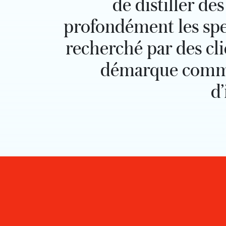
de distiller de
profondément les spec
recherché par des cli
démarque comme u
d’