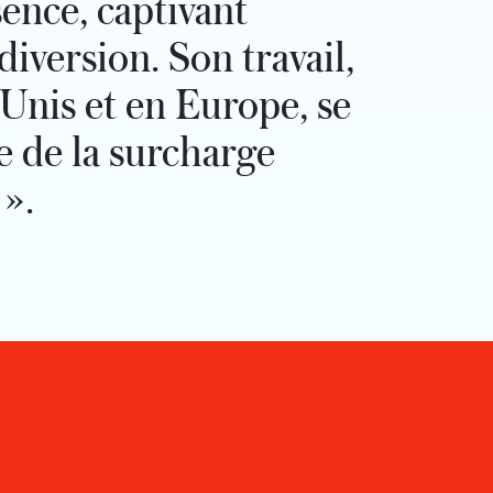
sence, captivant
iversion. Son travail,
-Unis et en Europe, se
e de la surcharge
 ».