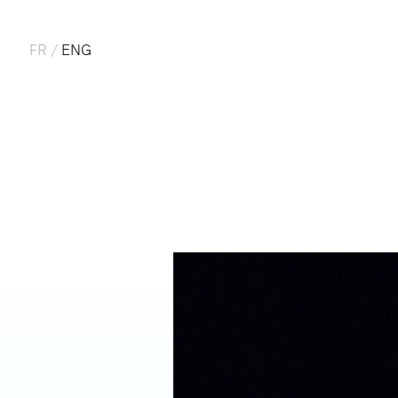
FR
/
ENG
A